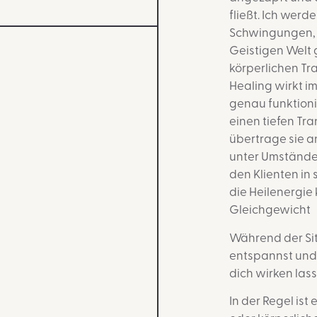
fließt. Ich werd
Schwingungen, di
Geistigen Welt 
körperlichen Tr
Healing wirkt i
genau funktionie
einen tiefen Tr
übertrage sie a
unter Umstände
den Klienten in
die Heilenergie
Gleichgewicht
Während der Sit
entspannst und 
dich wirken lass
In der Regel ist